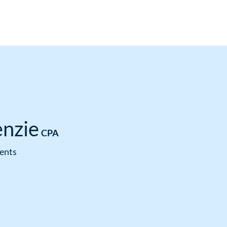
enzie
CPA
ments